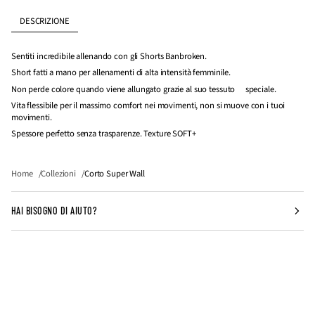
normale
L
DESCRIZIONE
I
Sentiti incredibile allenando con gli Shorts Banbroken.
Short fatti a mano per allenamenti di alta intensità femminile.
Non perde colore quando viene allungato grazie al suo tessuto speciale.
Vita flessibile per il massimo comfort nei movimenti, non si muove con i tuoi
movimenti.
Spessore perfetto senza trasparenze. Texture SOFT+
Home
Collezioni
Corto Super Wall
HAI BISOGNO DI AIUTO?